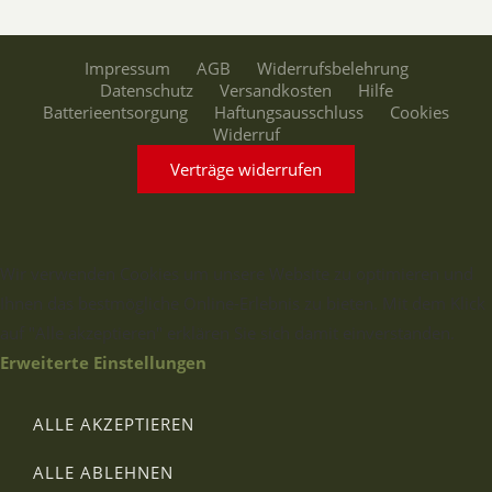
Impressum
AGB
Widerrufsbelehrung
Datenschutz
Versandkosten
Hilfe
Batterieentsorgung
Haftungsausschluss
Cookies
Widerruf
Verträge widerrufen
Wir verwenden Cookies um unsere Website zu optimieren und
Ihnen das bestmögliche Online-Erlebnis zu bieten. Mit dem Klick
auf "Alle akzeptieren" erklären Sie sich damit einverstanden.
Erweiterte Einstellungen
ALLE AKZEPTIEREN
ALLE ABLEHNEN